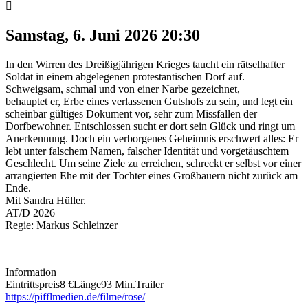
Samstag, 6. Juni 2026
20:30
In den Wirren des Dreißigjährigen Krieges taucht ein rätselhafter
Soldat in einem abgelegenen protestantischen Dorf auf.
Schweigsam, schmal und von einer Narbe gezeichnet,
behauptet er, Erbe eines verlassenen Gutshofs zu sein, und legt ein
scheinbar gültiges Dokument vor, sehr zum Missfallen der
Dorfbewohner. Entschlossen sucht er dort sein Glück und ringt um
Anerkennung. Doch ein verborgenes Geheimnis erschwert alles: Er
lebt unter falschem Namen, falscher Identität und vorgetäuschtem
Geschlecht. Um seine Ziele zu erreichen, schreckt er selbst vor einer
arrangierten Ehe mit der Tochter eines Großbauern nicht zurück am
Ende.
Mit Sandra Hüller.
AT/D 2026
Regie: Markus Schleinzer
Information
Eintrittspreis
8 €
Länge
93 Min.
Trailer
https://pifflmedien.de/filme/rose/