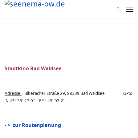
Stadtkino Bad Waldsee
Adresse:
Biberacher Straße 29, 88339 Bad Waldsee GPS:
N 47° 55´ 27.0´´ E 9° 45´ 07.2´´
- > zur Routenplanung