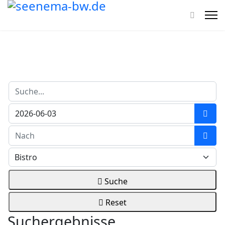
Suche...
Kale
Kale
Suche
Reset
Suchergebnisse